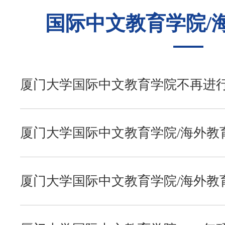
国际中文教育学院/
往年录取
经济学院
复习指南
考研辅导
招生目录
中国语言文学系
历年真题
公共课全程辅导
复习经验
厦门大学国际中文教育学院不再进行2
研究生招生的公告
复试调剂
历史与文化遗产学院
模拟试题
初试经验
考研交流
厦门大学国际中文教育学院/海外教育
复试拟录取名单
报录比例
哲学系
复试资料
复试经验
考研咨询
厦门大学国际中文教育学院/海外教育
新闻传播学院
考研QQ群
生调剂通知