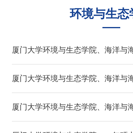
环境与生态
往年录取
经济学院
复习指南
考研辅导
招生目录
中国语言文学系
历年真题
公共课全程辅导
复习经验
厦门大学环境与生态学院、海洋与海
年硕士研究生入学复试通知
复试调剂
历史与文化遗产学院
模拟试题
初试经验
考研交流
厦门大学环境与生态学院、海洋与海
年硕士研究生复试录取工作实施细
报录比例
哲学系
复试资料
复试经验
考研咨询
厦门大学环境与生态学院、海洋与海岸
新闻传播学院
考研QQ群
年推免生复试通知