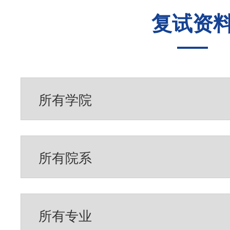
复试资
往年录取
经济学院
复习指南
考研辅导
招生目录
中国语言文学系
历年真题
公共课全程辅导
复习经验
复试调剂
历史与文化遗产学院
模拟试题
初试经验
考研交流
报录比例
哲学系
复试资料
复试经验
考研咨询
新闻传播学院
考研QQ群