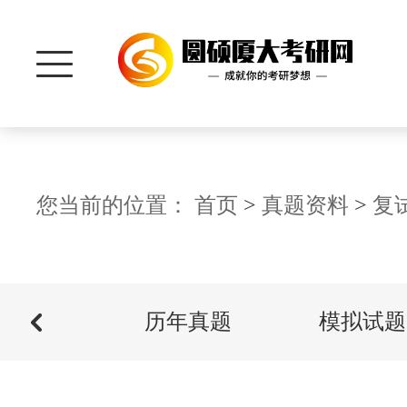
首 页
您当前的位置：
首页
>
真题资料
>
复
研招信息
习指南
招生信息
历年真题
模拟试题
院系资讯
历年分数
管理学院
真题资料