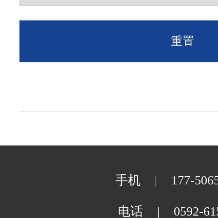
法学院
微信公众号
重置
知识产权研究院
联系我们
公共事务学院
社会与人类学院
马克思主义学院
手机
177-506
|
公共政策研究院
电话
0592-61
|