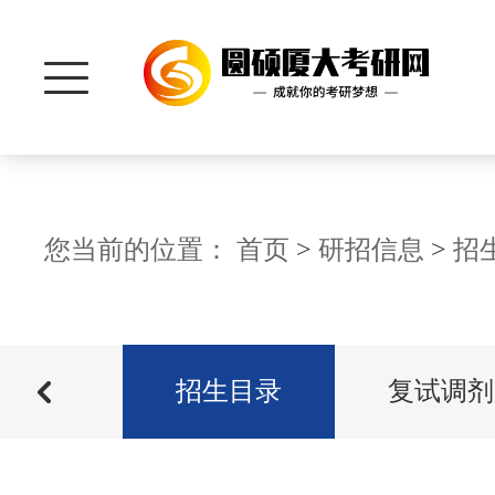
首 页
您当前的位置：
首页
>
研招信息
>
招
研招信息
年录取
招生信息
招生目录
复试调剂
院系资讯
历年分数
管理学院
真题资料