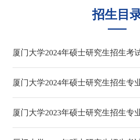
招生目
往年录取
经济学院
复习指南
考研辅导
招生目录
中国语言文学系
历年真题
公共课全程辅导
复习经验
厦门大学2024年硕士研究生招生
内容范围说明
复试调剂
历史与文化遗产学院
模拟试题
初试经验
考研交流
厦门大学2024年硕士研究生招生专
报录比例
哲学系
复试资料
复试经验
考研咨询
厦门大学2023年硕士研究生招生专
新闻传播学院
考研QQ群