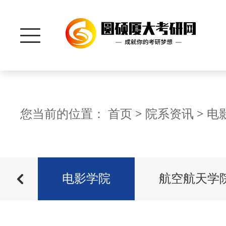
首 页
您当前的位置：
首页
>
院系资讯
>
电
研招信息
究院
招生信息
电影学院
航空航天学
院系资讯
历年分数
管理学院
真题资料