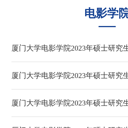
电影学
往年录取
经济学院
复习指南
考研辅导
招生目录
中国语言文学系
历年真题
公共课全程辅导
复习经验
厦门大学电影学院2023年硕士研究
复试调剂
历史与文化遗产学院
模拟试题
初试经验
考研交流
厦门大学电影学院2023年硕士研
通知
报录比例
哲学系
复试资料
复试经验
考研咨询
厦门大学电影学院2023年硕士研究
新闻传播学院
考研QQ群